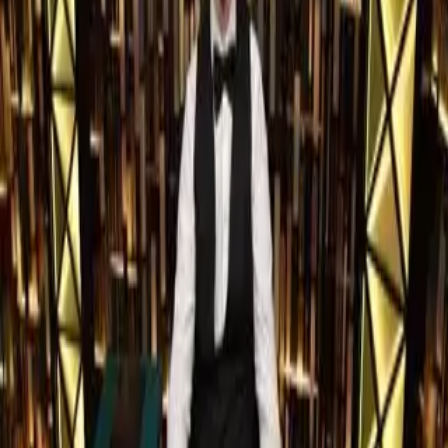
Pemain bisa memanfaatkan informasi harian untuk
strategi taruhan optimal.
Bonus tambahan harian memperbesar modal bermain
dan peluang jackpot.
Platform mendukung semua perangkat, termasuk
smartphone dan tablet.
RTP tinggi
memudahkan pemain meraih kemenangan
konsisten.
Sistem fair dan random number generator memastikan
permainan adil.
Keamanan transaksi dan data pribadi selalu dijaga
menggunakan enkripsi modern.
Promo harian dan mingguan meningkatkan peluang
menang setiap hari.
S8TOTO memberikan pengalaman bermain slot yang