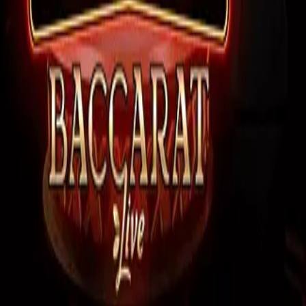
Pemain bisa memanfaatkan bonus dan update harian
untuk modal tambahan.
Transaksi aman dan fair memastikan kemenangan
benar-benar nyata.
Platform ini mendukung semua strategi bermain untuk
hasil maksimal.
S8TOTO membuktikan kualitasnya sebagai situs slot
gacor terpercaya.
Lihat Semua
home
explore
promo
dompet
livechat