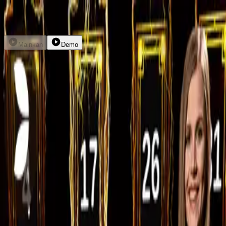
Daftar
Masuk
Mainkan
Demo
XXXtreme Lightning Roulette
evolutiongaming
kembali
S8TOTO slot gacor hari ini
dengan peluang menang
besar
S8TOTO
menghadirkan slot gacor hari ini dengan
peluang menang besar.
Mesin slot diperbarui setiap hari berdasarkan RTP dan
pola gacor terbaru.