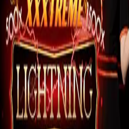
seru dan menguntungkan.
Pemain bisa mengikuti
pola gacor
terbaru untuk meraih
maxwin.
Update harian memastikan informasi selalu akurat dan
bisa dipercaya.
Sistem customer service 24 jam siap menangani
masalah pemain.
Deposit dan penarikan diproses cepat, tanpa pending,
dan aman.
Platform ini cocok untuk pemain baru maupun
profesional.
Dengan
slot gacor
dan peluang menang tinggi, S8TOTO
menjadi pilihan tepat.