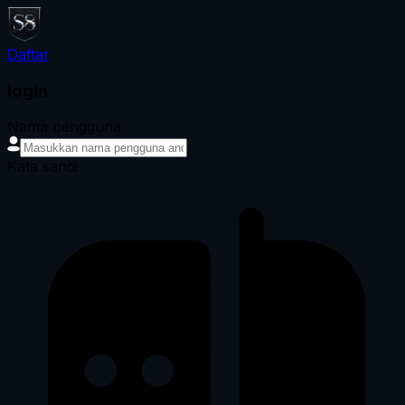
Daftar
login
Nama pengguna
Kata sandi