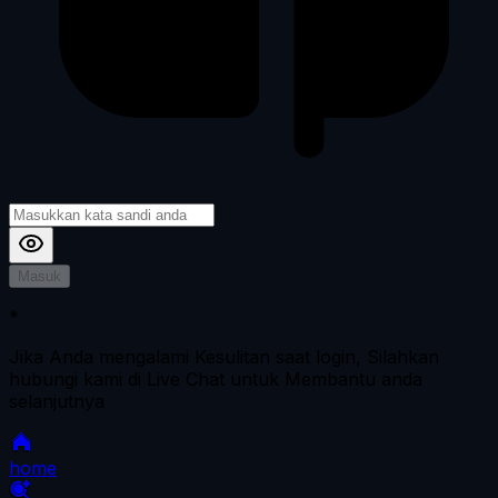
Masuk
*
Jika Anda mengalami Kesulitan saat login, Silahkan
hubungi kami di Live Chat untuk Membantu anda
selanjutnya
home