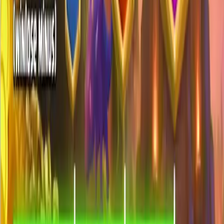
Bonus tambahan harian memperbesar modal bermain
dan peluang jackpot.
Platform mendukung semua perangkat, termasuk
smartphone dan tablet.
RTP tinggi
memudahkan pemain meraih kemenangan
konsisten.
Sistem fair dan random number generator memastikan
permainan adil.
Keamanan transaksi dan data pribadi selalu dijaga
menggunakan enkripsi modern.
Promo harian dan mingguan meningkatkan peluang
menang setiap hari.
S8TOTO memberikan pengalaman bermain slot yang
seru dan menguntungkan.