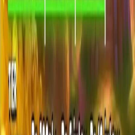
Pemain bisa mengikuti
pola gacor
terbaru untuk meraih
maxwin.
Update harian memastikan informasi selalu akurat dan
bisa dipercaya.
Sistem customer service 24 jam siap menangani
masalah pemain.
Deposit dan penarikan diproses cepat, tanpa pending,
dan aman.
Platform ini cocok untuk pemain baru maupun
profesional.
Dengan
slot gacor
dan peluang menang tinggi, S8TOTO
menjadi pilihan tepat.
Pemain bisa memanfaatkan bonus dan update harian
untuk modal tambahan.