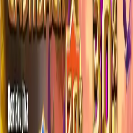
Syarat & Ketentuan
Pengawasan Permainan
• Super Rich berhak untuk meninjau secara
menyeluruh aktivitas pemain.
• Tindakan ini bertujuan untuk mengidentifikasi
potensi penyalahgunaan guna memastikan permainan
yang adil dalam promosi ini.
• Jika ditemukan penyalahgunaan, Super Rich berhak
untuk membatalkan jumlah yang dibayarkan kepada
pemain pemenang.
Fleksibilitas Promosi
• Promosi ini berlaku untuk waktu terbatas dan dapat
dihentikan sewaktu-waktu tanpa pemberitahuan
sebelumnya.