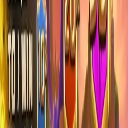
• Syarat & ketentuan dapat berubah sewaktu-waktu
tanpa pemberitahuan.
• Promosi ini berlaku mulai 11 Oktober 2025.
S8TOTO slot gacor hari ini
dengan peluang menang
besar
S8TOTO
menghadirkan slot gacor hari ini dengan
peluang menang besar.
Mesin slot diperbarui setiap hari berdasarkan RTP dan
pola gacor terbaru.
Pemain bisa memanfaatkan informasi harian untuk
strategi taruhan optimal.