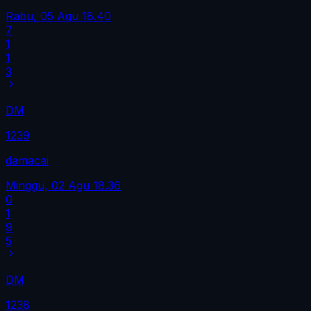
Rabu, 05 Agu
18.40
7
1
1
3
DM
1239
damacai
Minggu, 02 Agu
18.36
0
1
9
5
DM
1238