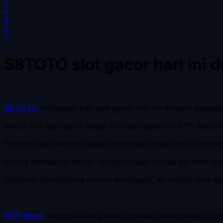
2
4
0
S8TOTO slot gacor hari ini
S8TOTO
menghadirkan slot gacor hari ini dengan peluan
Mesin slot diperbarui setiap hari berdasarkan RTP dan po
Pemain bisa memanfaatkan informasi harian untuk strateg
Bonus tambahan harian memperbesar modal bermain dan 
Platform mendukung semua perangkat, termasuk smartph
RTP tinggi
memudahkan pemain meraih kemenangan kons