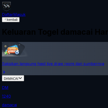
Daftar
Masuk
kembali
Keluaran Togel
damacai
Hari
Saksikan langsung hasil live draw resmi dari sumbernya
DAMACAI
DM
1240
damacai