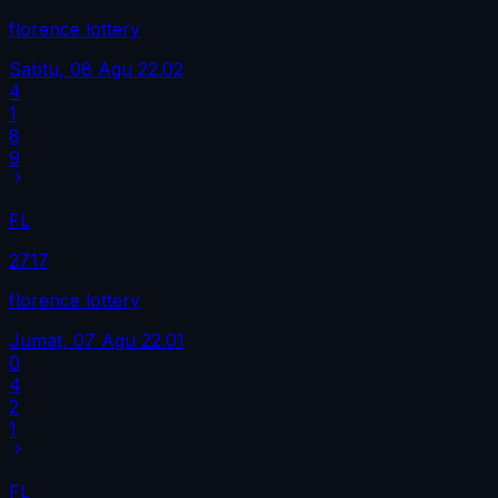
florence lottery
Sabtu, 08 Agu
22.02
4
1
8
9
FL
2717
florence lottery
Jumat, 07 Agu
22.01
0
4
2
1
FL