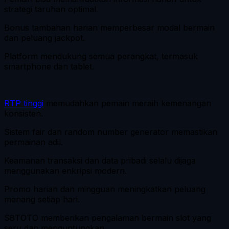
strategi taruhan optimal.
Bonus tambahan harian memperbesar modal bermain
dan peluang jackpot.
Platform mendukung semua perangkat, termasuk
smartphone dan tablet.
RTP tinggi
memudahkan pemain meraih kemenangan
konsisten.
Sistem fair dan random number generator memastikan
permainan adil.
Keamanan transaksi dan data pribadi selalu dijaga
menggunakan enkripsi modern.
Promo harian dan mingguan meningkatkan peluang
menang setiap hari.
S8TOTO memberikan pengalaman bermain slot yang
seru dan menguntungkan.