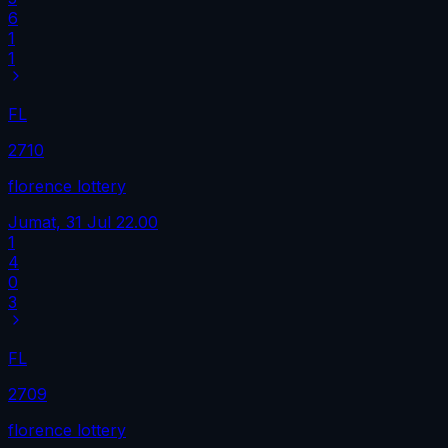
6
1
1
FL
2710
florence lottery
Jumat, 31 Jul
22.00
1
4
0
3
FL
2709
florence lottery