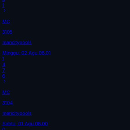
1
MC
3105
mancitypools
Minggu, 02 Agu
08.01
1
4
7
6
MC
3104
mancitypools
Sabtu, 01 Agu
08.00
0