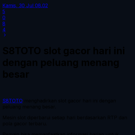
Kamis, 30 Jul
08.02
5
0
8
4
S8TOTO slot gacor hari ini
dengan peluang menang
besar
S8TOTO
menghadirkan slot gacor hari ini dengan
peluang menang besar.
Mesin slot diperbarui setiap hari berdasarkan RTP dan
pola gacor terbaru.
Pemain bisa memanfaatkan informasi harian untuk