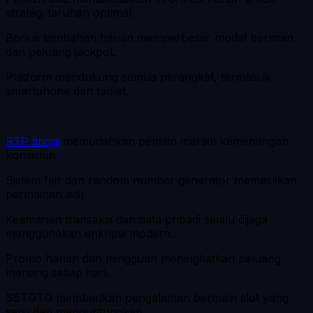
strategi taruhan optimal.
Bonus tambahan harian memperbesar modal bermain
dan peluang jackpot.
Platform mendukung semua perangkat, termasuk
smartphone dan tablet.
RTP tinggi
memudahkan pemain meraih kemenangan
konsisten.
Sistem fair dan random number generator memastikan
permainan adil.
Keamanan transaksi dan data pribadi selalu dijaga
menggunakan enkripsi modern.
Promo harian dan mingguan meningkatkan peluang
menang setiap hari.
S8TOTO memberikan pengalaman bermain slot yang
seru dan menguntungkan.