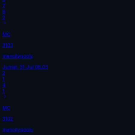
7
9
2
MC
3103
mancitypools
Jumat, 31 Jul
08.03
2
1
4
1
MC
3102
mancitypools