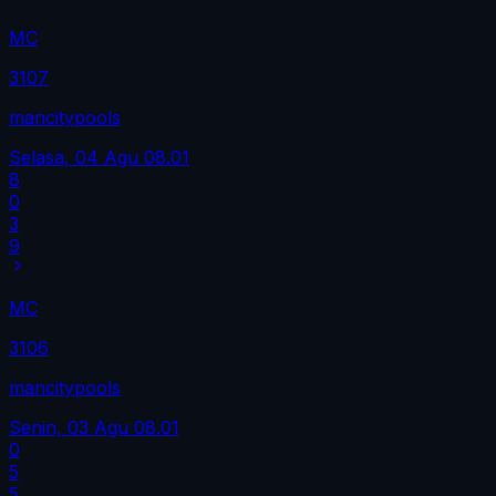
MC
3107
mancitypools
Selasa, 04 Agu
08.01
8
0
3
9
MC
3106
mancitypools
Senin, 03 Agu
08.01
0
5
5