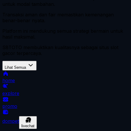
untuk modal tambahan.
Transaksi aman dan fair memastikan kemenangan
benar-benar nyata.
Platform ini mendukung semua strategi bermain untuk
hasil maksimal.
S8TOTO membuktikan kualitasnya sebagai situs slot
gacor terpercaya.
Lihat Semua
home
explore
promo
dompet
livechat