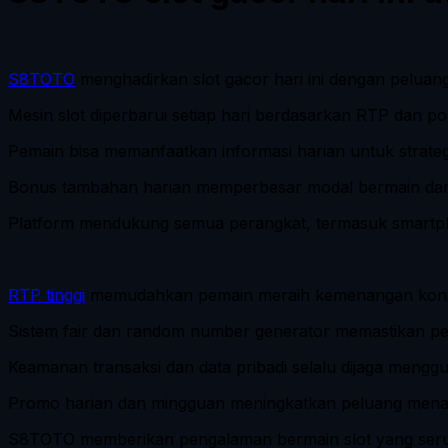
S8TOTO
menghadirkan slot gacor hari ini dengan peluan
Mesin slot diperbarui setiap hari berdasarkan RTP dan po
Pemain bisa memanfaatkan informasi harian untuk strateg
Bonus tambahan harian memperbesar modal bermain dan 
Platform mendukung semua perangkat, termasuk smartph
RTP tinggi
memudahkan pemain meraih kemenangan kons
Sistem fair dan random number generator memastikan per
Keamanan transaksi dan data pribadi selalu dijaga mengg
Promo harian dan mingguan meningkatkan peluang menang
S8TOTO memberikan pengalaman bermain slot yang ser