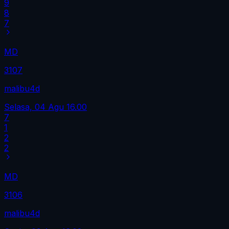
9
8
7
MD
3107
malibu4d
Selasa, 04 Agu
16.00
7
1
2
2
MD
3106
malibu4d