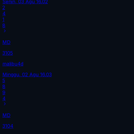
Senin, 03 Agu
16.02
2
4
1
8
MD
3105
malibu4d
Minggu, 02 Agu
16.03
5
8
9
4
MD
3104