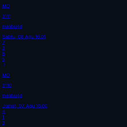
MD
3111
malibu4d
Sabtu, 08 Agu
16.01
7
3
8
5
MD
3110
malibu4d
Jumat, 07 Agu
16.00
4
1
3