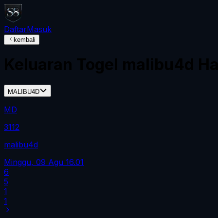
Daftar
Masuk
kembali
Keluaran Togel
malibu4d
Har
MALIBU4D
MD
3112
malibu4d
Minggu, 09 Agu
16.01
6
5
1
1