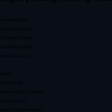
g menang besar.
la gacor terbaru.
i taruhan optimal.
peluang jackpot.
one dan tablet.
isten.
mainan adil.
unakan enkripsi modern.
 setiap hari.
u dan menguntungkan.