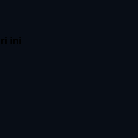
i ini