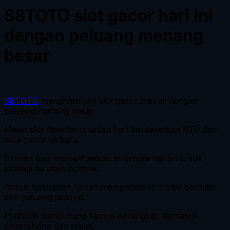
S8TOTO slot gacor hari ini
dengan peluang menang
besar
S8TOTO
menghadirkan slot gacor hari ini dengan
peluang menang besar.
Mesin slot diperbarui setiap hari berdasarkan RTP dan
pola gacor terbaru.
Pemain bisa memanfaatkan informasi harian untuk
strategi taruhan optimal.
Bonus tambahan harian memperbesar modal bermain
dan peluang jackpot.
Platform mendukung semua perangkat, termasuk
smartphone dan tablet.