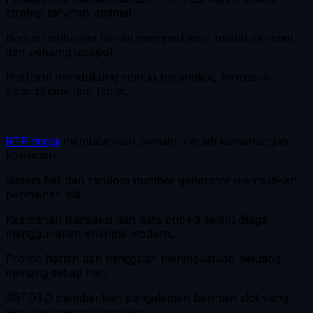
strategi taruhan optimal.
Bonus tambahan harian memperbesar modal bermain
dan peluang jackpot.
Platform mendukung semua perangkat, termasuk
smartphone dan tablet.
RTP tinggi
memudahkan pemain meraih kemenangan
konsisten.
Sistem fair dan random number generator memastikan
permainan adil.
Keamanan transaksi dan data pribadi selalu dijaga
menggunakan enkripsi modern.
Promo harian dan mingguan meningkatkan peluang
menang setiap hari.
S8TOTO memberikan pengalaman bermain slot yang
seru dan menguntungkan.