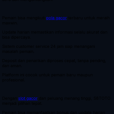
Pemain bisa mengikuti
pola gacor
terbaru untuk meraih
maxwin.
Update harian memastikan informasi selalu akurat dan
bisa dipercaya.
Sistem customer service 24 jam siap menangani
masalah pemain.
Deposit dan penarikan diproses cepat, tanpa pending,
dan aman.
Platform ini cocok untuk pemain baru maupun
profesional.
Dengan
slot gacor
dan peluang menang tinggi, S8TOTO
menjadi pilihan tepat.
Pemain bisa memanfaatkan bonus dan update harian