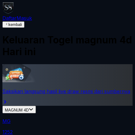
Daftar
Masuk
kembali
Keluaran Togel
magnum 4d
Hari ini
Saksikan langsung hasil live draw resmi dari sumbernya
MAGNUM 4D
MG
1252