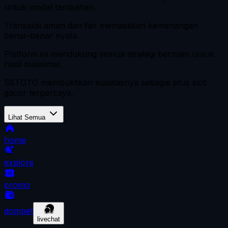
untuk modal tambahan.
Transaksi aman dan fair memastikan kemenangan
benar-benar nyata.
Platform ini mendukung semua strategi bermain untuk
hasil maksimal.
S8TOTO membuktikan kualitasnya sebagai situs slot
gacor terpercaya.
Lihat Semua
home
explore
promo
dompet
livechat