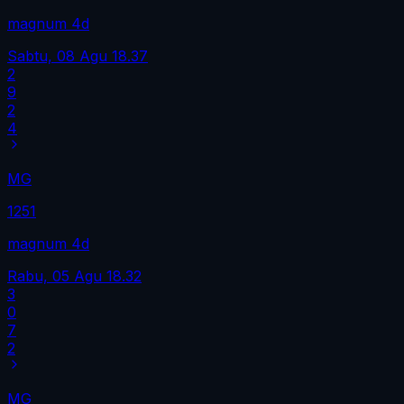
magnum 4d
Sabtu, 08 Agu
18.37
2
9
2
4
MG
1251
magnum 4d
Rabu, 05 Agu
18.32
3
0
7
2
MG