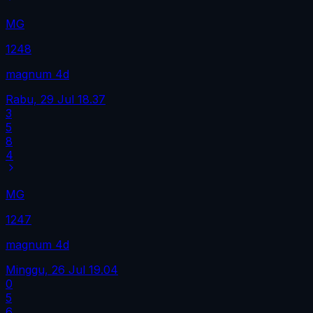
MG
1248
magnum 4d
Rabu, 29 Jul
18.37
3
5
8
4
MG
1247
magnum 4d
Minggu, 26 Jul
19.04
0
5
6