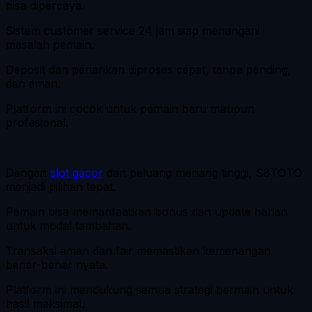
bisa dipercaya.
Sistem customer service 24 jam siap menangani
masalah pemain.
Deposit dan penarikan diproses cepat, tanpa pending,
dan aman.
Platform ini cocok untuk pemain baru maupun
profesional.
Dengan
slot gacor
dan peluang menang tinggi, S8TOTO
menjadi pilihan tepat.
Pemain bisa memanfaatkan bonus dan update harian
untuk modal tambahan.
Transaksi aman dan fair memastikan kemenangan
benar-benar nyata.
Platform ini mendukung semua strategi bermain untuk
hasil maksimal.