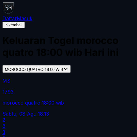
Daftar
Masuk
kembali
Keluaran Togel
morocco
quatro 18:00 wib
Hari ini
MOROCCO QUATRO 18:00 WIB
MS
1793
morocco quatro 18:00 wib
Sabtu, 08 Agu
18.13
2
8
3