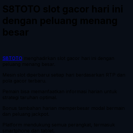
S8TOTO slot gacor hari ini
dengan peluang menang
besar
S8TOTO
menghadirkan slot gacor hari ini dengan
peluang menang besar.
Mesin slot diperbarui setiap hari berdasarkan RTP dan
pola gacor terbaru.
Pemain bisa memanfaatkan informasi harian untuk
strategi taruhan optimal.
Bonus tambahan harian memperbesar modal bermain
dan peluang jackpot.
Platform mendukung semua perangkat, termasuk
smartphone dan tablet.