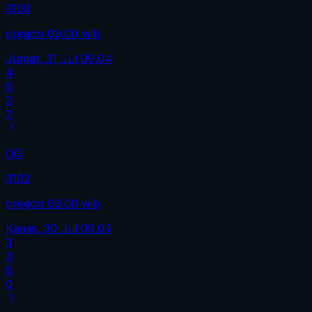
3103
oregon 09.00 wib
Jumat, 31 Jul
09.04
4
9
2
7
OG
3102
oregon 09.00 wib
Kamis, 30 Jul
09.04
3
3
9
0