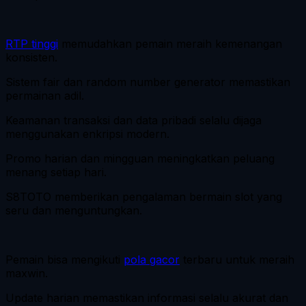
RTP tinggi
memudahkan pemain meraih kemenangan
konsisten.
Sistem fair dan random number generator memastikan
permainan adil.
Keamanan transaksi dan data pribadi selalu dijaga
menggunakan enkripsi modern.
Promo harian dan mingguan meningkatkan peluang
menang setiap hari.
S8TOTO memberikan pengalaman bermain slot yang
seru dan menguntungkan.
Pemain bisa mengikuti
pola gacor
terbaru untuk meraih
maxwin.
Update harian memastikan informasi selalu akurat dan