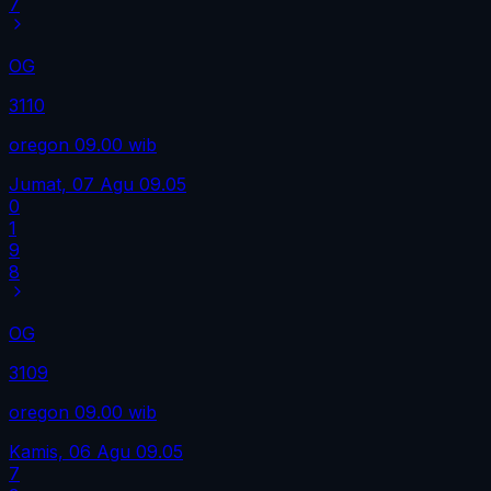
7
OG
3110
oregon 09.00 wib
Jumat, 07 Agu
09.05
0
1
9
8
OG
3109
oregon 09.00 wib
Kamis, 06 Agu
09.05
7