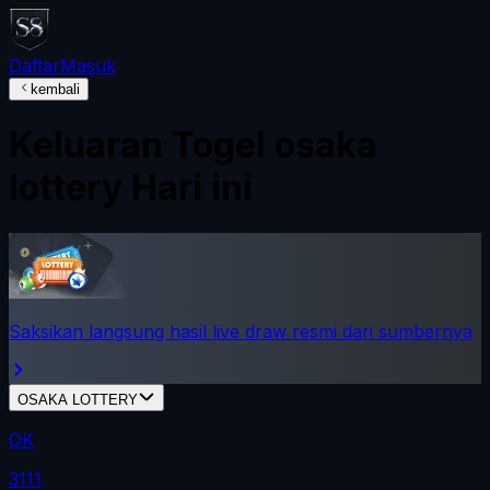
Daftar
Masuk
kembali
Keluaran Togel
osaka
lottery
Hari ini
Saksikan langsung hasil live draw resmi dari sumbernya
OSAKA LOTTERY
OK
3111