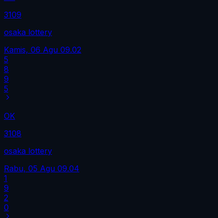
3109
osaka lottery
Kamis, 06 Agu
09.02
5
8
9
5
OK
3108
osaka lottery
Rabu, 05 Agu
09.04
1
9
2
0