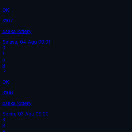
OK
3107
osaka lottery
Selasa, 04 Agu
09.01
0
1
5
8
OK
3106
osaka lottery
Senin, 03 Agu
09.00
3
8
9