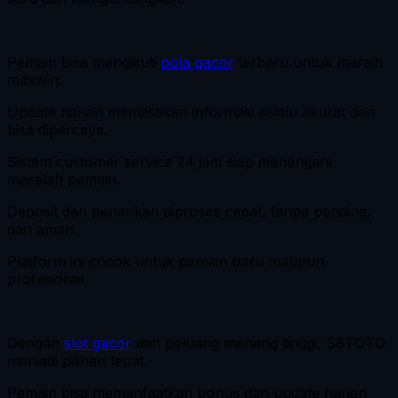
Pemain bisa mengikuti
pola gacor
terbaru untuk meraih
maxwin.
Update harian memastikan informasi selalu akurat dan
bisa dipercaya.
Sistem customer service 24 jam siap menangani
masalah pemain.
Deposit dan penarikan diproses cepat, tanpa pending,
dan aman.
Platform ini cocok untuk pemain baru maupun
profesional.
Dengan
slot gacor
dan peluang menang tinggi, S8TOTO
menjadi pilihan tepat.
Pemain bisa memanfaatkan bonus dan update harian