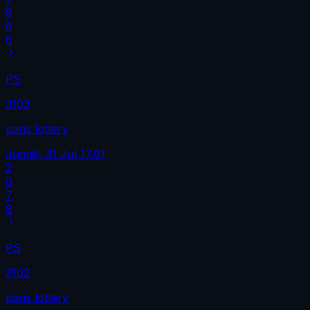
8
6
6
PS
3103
paris lottery
Jumat, 31 Jul
17.01
2
0
7
8
PS
3102
paris lottery