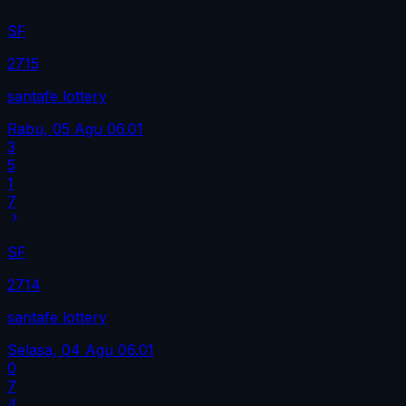
SF
2715
santafe lottery
Rabu, 05 Agu
06.01
3
5
1
7
SF
2714
santafe lottery
Selasa, 04 Agu
06.01
0
7
4