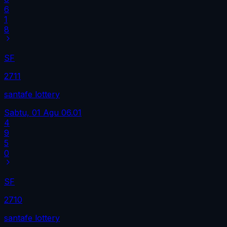
6
1
8
SF
2711
santafe lottery
Sabtu, 01 Agu
06.01
4
9
5
0
SF
2710
santafe lottery