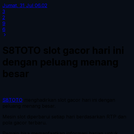
Jumat, 31 Jul
06.02
3
2
9
6
S8TOTO slot gacor hari ini
dengan peluang menang
besar
S8TOTO
menghadirkan slot gacor hari ini dengan
peluang menang besar.
Mesin slot diperbarui setiap hari berdasarkan RTP dan
pola gacor terbaru.
Pemain bisa memanfaatkan informasi harian untuk