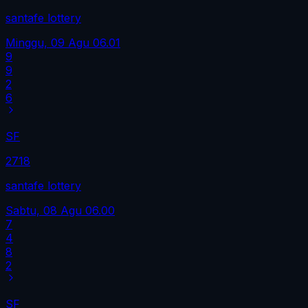
santafe lottery
Minggu, 09 Agu
06.01
9
9
2
6
SF
2718
santafe lottery
Sabtu, 08 Agu
06.00
7
4
8
2
SF