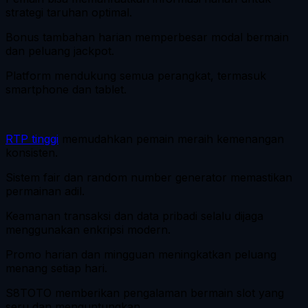
strategi taruhan optimal.
Bonus tambahan harian memperbesar modal bermain
dan peluang jackpot.
Platform mendukung semua perangkat, termasuk
smartphone dan tablet.
RTP tinggi
memudahkan pemain meraih kemenangan
konsisten.
Sistem fair dan random number generator memastikan
permainan adil.
Keamanan transaksi dan data pribadi selalu dijaga
menggunakan enkripsi modern.
Promo harian dan mingguan meningkatkan peluang
menang setiap hari.
S8TOTO memberikan pengalaman bermain slot yang
seru dan menguntungkan.