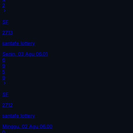
2
SF
2713
santafe lottery
Senin, 03 Agu
06.01
6
9
5
9
SF
2712
santafe lottery
Minggu, 02 Agu
06.00
0