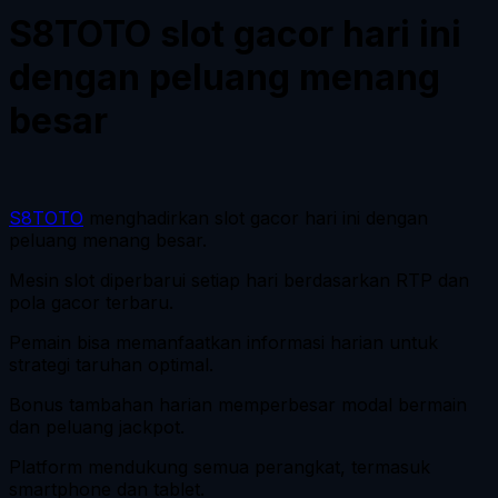
S8TOTO slot gacor hari ini
dengan peluang menang
besar
S8TOTO
menghadirkan slot gacor hari ini dengan
peluang menang besar.
Mesin slot diperbarui setiap hari berdasarkan RTP dan
pola gacor terbaru.
Pemain bisa memanfaatkan informasi harian untuk
strategi taruhan optimal.
Bonus tambahan harian memperbesar modal bermain
dan peluang jackpot.
Platform mendukung semua perangkat, termasuk
smartphone dan tablet.