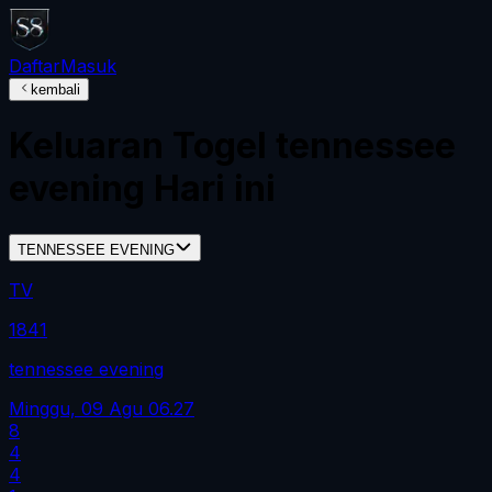
Daftar
Masuk
kembali
Keluaran Togel
tennessee
evening
Hari ini
TENNESSEE EVENING
TV
1841
tennessee evening
Minggu, 09 Agu
06.27
8
4
4