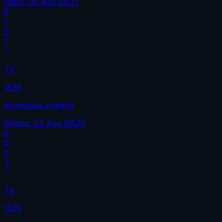
Rabu, 05 Agu
06.27
8
1
9
1
TV
1836
tennessee evening
Selasa, 04 Agu
06.29
6
0
2
7
TV
1835