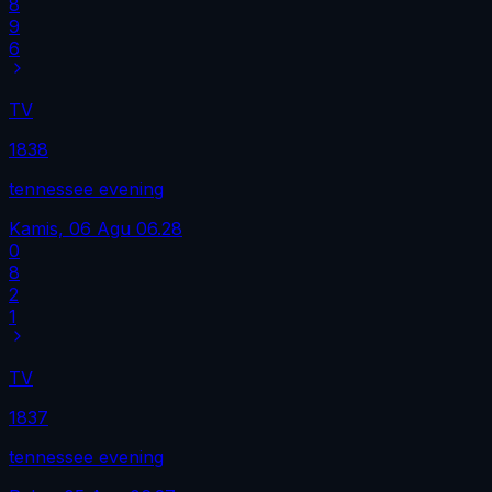
8
9
6
TV
1838
tennessee evening
Kamis, 06 Agu
06.28
0
8
2
1
TV
1837
tennessee evening