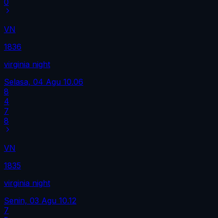
0
VN
1836
virginia night
Selasa, 04 Agu
10.06
8
4
7
8
VN
1835
virginia night
Senin, 03 Agu
10.12
7