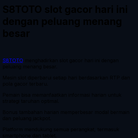
S8TOTO slot gacor hari ini
dengan peluang menang
besar
S8TOTO
menghadirkan slot gacor hari ini dengan
peluang menang besar.
Mesin slot diperbarui setiap hari berdasarkan RTP dan
pola gacor terbaru.
Pemain bisa memanfaatkan informasi harian untuk
strategi taruhan optimal.
Bonus tambahan harian memperbesar modal bermain
dan peluang jackpot.
Platform mendukung semua perangkat, termasuk
smartphone dan tablet.