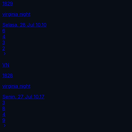
1829
virginia night
Selasa, 28 Jul
10.10
6
4
3
2
VN
1828
virginia night
Senin, 27 Jul
10.17
3
8
4
9