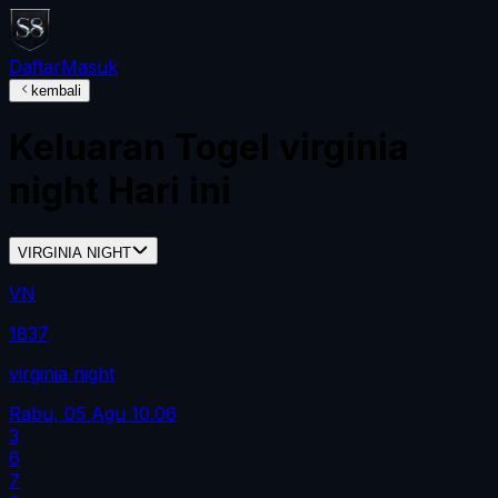
Daftar
Masuk
kembali
Keluaran Togel
virginia
night
Hari ini
VIRGINIA NIGHT
VN
1837
virginia night
Rabu, 05 Agu
10.06
3
6
7