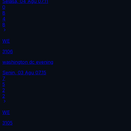
Selasa, 04 Agu
07.11
0
8
4
8
WE
3106
washington dc evening
Senin, 03 Agu
07.15
7
5
2
2
WE
3105