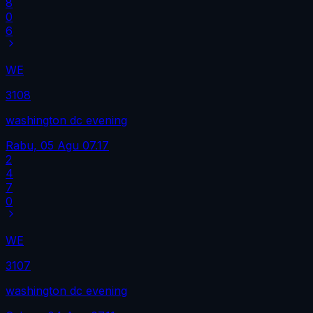
8
0
6
WE
3108
washington dc evening
Rabu, 05 Agu
07.17
2
4
7
0
WE
3107
washington dc evening