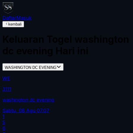
Daftar
Masuk
kembali
Keluaran Togel
washington
dc evening
Hari ini
WASHINGTON DC EVENING
WE
3111
washington dc evening
Sabtu, 08 Agu
07.07
1
5
6