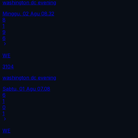
washington dc evening
Minggu, 02 Agu
08.32
8
1
9
6
WE
3104
washington dc evening
Sabtu, 01 Agu
07.08
6
1
0
1
WE