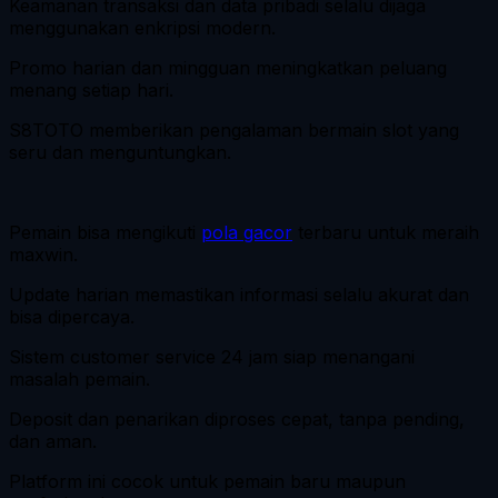
Keamanan transaksi dan data pribadi selalu dijaga
menggunakan enkripsi modern.
Promo harian dan mingguan meningkatkan peluang
menang setiap hari.
S8TOTO memberikan pengalaman bermain slot yang
seru dan menguntungkan.
Pemain bisa mengikuti
pola gacor
terbaru untuk meraih
maxwin.
Update harian memastikan informasi selalu akurat dan
bisa dipercaya.
Sistem customer service 24 jam siap menangani
masalah pemain.
Deposit dan penarikan diproses cepat, tanpa pending,
dan aman.
Platform ini cocok untuk pemain baru maupun