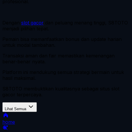
profesional.
Dengan
slot gacor
dan peluang menang tinggi, S8TOTO
menjadi pilihan tepat.
Pemain bisa memanfaatkan bonus dan update harian
untuk modal tambahan.
Transaksi aman dan fair memastikan kemenangan
benar-benar nyata.
Platform ini mendukung semua strategi bermain untuk
hasil maksimal.
S8TOTO membuktikan kualitasnya sebagai situs slot
gacor terpercaya.
Lihat Semua
home